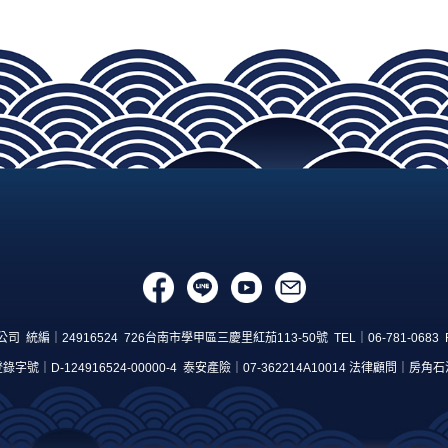
統編｜24916524 726台南市學甲區三慶里紅茄113-50號 TEL｜06-781-0683 Fax
字號｜D-124916524-00000-4 泰安產險｜07-362214A10014 法律顧問｜房