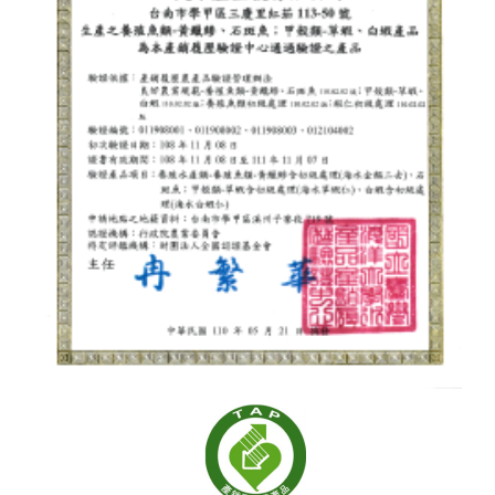
pcs) / 1 box
Size/Package: 2XL (200g / 5-6
サイズ／梱包：150-200g / 1尾
pcs) / 1 box
サイズ／梱包：200-250g / 1尾
Size/Package: 3XL (200g / 3-4
サイズ／梱包：250-300g / 1尾
pcs) / 1 box
サイズ／梱包：300-350g / 1尾
Size/Package: 4XL (200g / 2 pcs)
製品状態：丸ごと・船上凍結・急
/ 1 box
速冷凍
Product Status: Whole round・
Flash frozen
サイズ／梱包：M（200g / 10-12
尾）/ 1箱入
サイズ／梱包：L（200g / 7-10
尾）/ 1箱入
サイズ／梱包：XL（200g / 6-7
尾）/ 1箱入