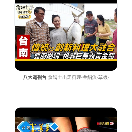
八大電視台
詹姆士出走料理-金鯧魚-草蝦-