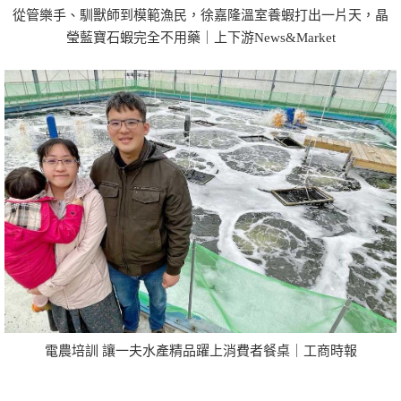
從管樂手、馴獸師到模範漁民，徐嘉隆溫室養蝦打出一片天，晶
瑩藍寶石蝦完全不用藥｜上下游News&Market
電農培訓 讓一夫水產精品躍上消費者餐桌｜工商時報