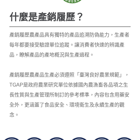
サイズ／梱包：2XL（200g / 5-6
什麼是產銷履歷？
尾）/ 1箱入
サイズ／梱包：3XL（200g / 3-4
尾）/ 1箱入
產銷履歷農產品具有獨特的產品追溯防偽能力，生產者
サイズ／梱包：4XL（200g / 2
每年都要接受驗證單位追蹤。讓消費者快速的辨識產
尾）/ 1箱入
品，瞭解產品的產地概況與生產過程。
製品状態：丸ごと・急速冷凍
產銷履歷農產品生產必須遵照「臺灣良好農業規範」，
TGAP是政府農業研究單位依據國內農漁畜各品項之生
長性質與生產管理所制訂的參考標準，內容包含用藥安
全外，更涵蓋了食品安全、環境衛生及永續生產的觀
念。