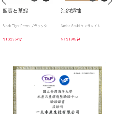
藍寶石草蝦
海釣透抽
Black Tiger Prawn ブラックタイ
Neritic Squid ケンサキイカ
ガー
M／200公克／10-12尾／盒
NT$295/盒
NT$190/包
L／200公克／7-10尾／盒
150-200公克/尾
XL／200公克／6-7尾／盒
200-250公克/尾
2XL／200公克／5-6尾／盒
250-300公克/尾
3XL／200公克／3-4尾／盒
300-350公克/尾
4XL／200公克／2尾／盒
Size/Package: 150-200g / 1 piece
Size/Package: M (200g / 10-12
Size/Package: 200-250g / 1 piece
pcs) / 1 box
Size/Package: 250-300g / 1 piece
Size/Package: L (200g / 7-10 pcs)
Size/Package: 300-350g / 1 piece
/ 1 box
Product Status: Whole round・
Size/Package: XL (200g / 6-7
Seafrozen・Flash frozen