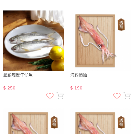
產銷履歷午仔魚
海釣透抽
$
250
$
190