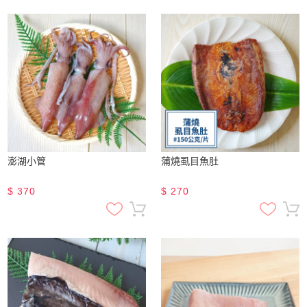
澎湖小管
蒲燒虱目魚肚
$
370
$
270