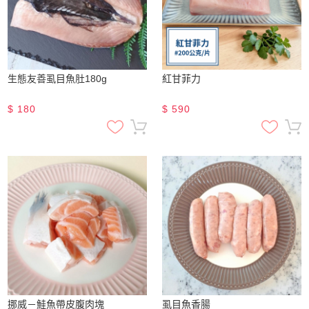
生態友善虱目魚肚180g
紅甘菲力
$
180
$
590
挪威－鮭魚帶皮腹肉塊
虱目魚香腸