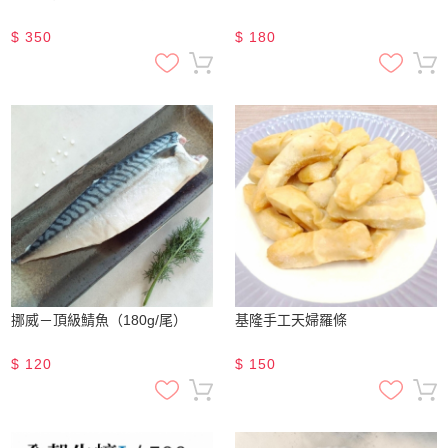
$
350
$
180
挪威－頂級鯖魚（180g/尾）
基隆手工天婦羅條
$
120
$
150