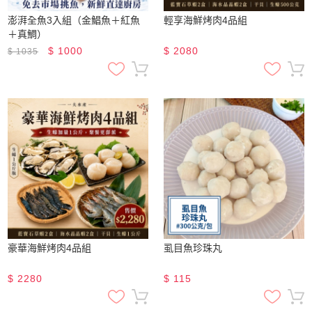
澎湃全魚3入組（金鯧魚＋紅魚
輕享海鮮烤肉4品組
＋真鯛）
$
1000
$
2080
$
1035
豪華海鮮烤肉4品組
虱目魚珍珠丸
$
2280
$
115