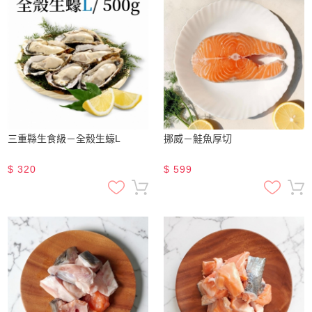
三重縣生食級－全殼生蠔L
挪威－鮭魚厚切
$
320
$
599