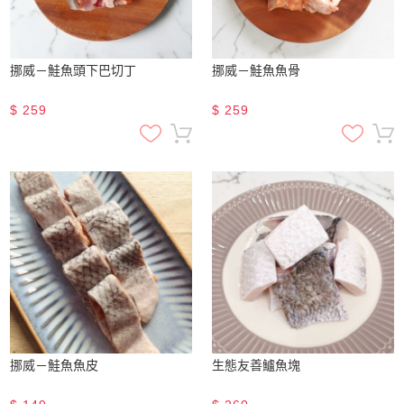
挪威－鮭魚頭下巴切丁
挪威－鮭魚魚骨
$
259
$
259
挪威－鮭魚魚皮
生態友善鱸魚塊