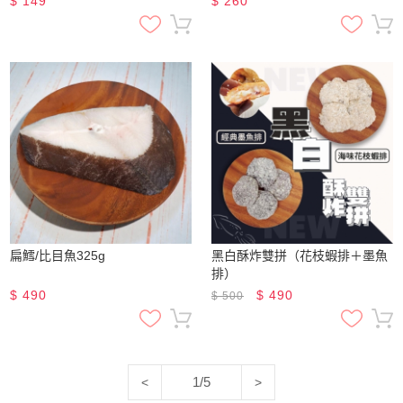
$
149
$
260
扁鱈/比目魚325g
黑白酥炸雙拼（花枝蝦排＋墨魚
排）
$
490
$
490
$
500
1/5
<
>