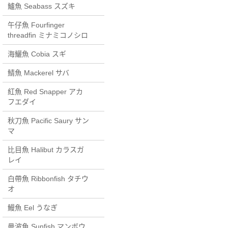
鱸魚 Seabass スズキ
午仔魚 Fourfinger
threadfin ミナミコノシロ
海鱺魚 Cobia スギ
鯖魚 Mackerel サバ
紅魚 Red Snapper アカ
フエダイ
秋刀魚 Pacific Saury サン
マ
比目魚 Halibut カラスガ
レイ
白帶魚 Ribbonfish タチウ
オ
鰻魚 Eel うなぎ
曼波魚 Sunfish マンボウ