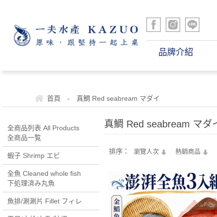
品牌介紹
首頁
-
真鯛 Red seabream マダイ
真鯛 Red seabream マダ
全商品列表 All Products
全商品一覧
排序：
瀏覽人次
熱銷商品
蝦子 Shrimp エビ
全魚 Cleaned whole fish
下処理済み丸魚
魚排/涮涮片 Fillet フィレ