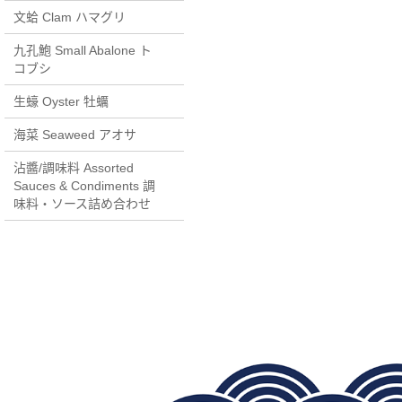
文蛤 Clam ハマグリ
九孔鮑 Small Abalone ト
コブシ
生蠔 Oyster 牡蠣
海菜 Seaweed アオサ
沾醬/調味料 Assorted
Sauces & Condiments 調
味料・ソース詰め合わせ