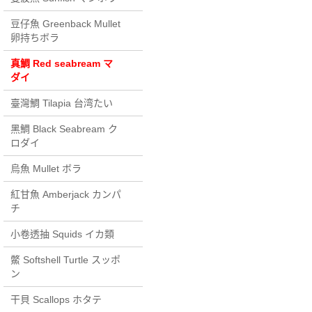
豆仔魚 Greenback Mullet
卵持ちボラ
真鯛 Red seabream マ
ダイ
臺灣鯛 Tilapia 台湾たい
黑鯛 Black Seabream ク
ロダイ
烏魚 Mullet ボラ
紅甘魚 Amberjack カンパ
チ
小卷透抽 Squids イカ類
鱉 Softshell Turtle スッポ
ン
干貝 Scallops ホタテ