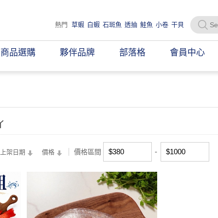
熱門
草蝦
白蝦
石斑魚
透抽
鮭魚
小卷
干貝
商品選購
夥伴品牌
部落格
會員中心
イ
價格區間
上架日期
價格