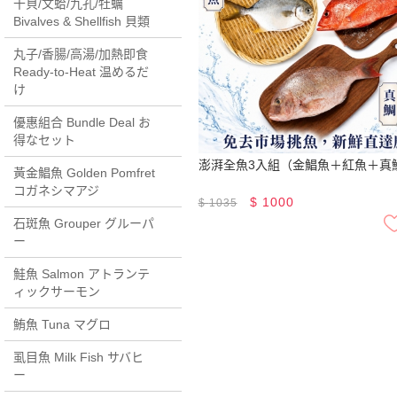
干貝/文蛤/九孔/牡蠣
Bivalves & Shellfish 貝類
丸子/香腸/高湯/加熱即食
Ready-to-Heat 温めるだ
け
優惠組合 Bundle Deal お
得なセット
澎湃全魚3入組（金鯧魚＋紅魚＋真
黃金鯧魚 Golden Pomfret
コガネシマアジ
$
1000
$
1035
石斑魚 Grouper グルーパ
ー
鮭魚 Salmon アトランテ
ィックサーモン
鮪魚 Tuna マグロ
虱目魚 Milk Fish サバヒ
ー