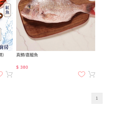
鯛）
真鯛/嘉鱲魚
$
380
1