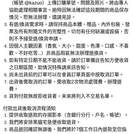
（帳號:@kazuo）上傳訂購單號、問題及照片，將由專人
協助處理相關事宜。逾時因無法確認這段期間的商品保存
情況，恕無法辦理，還請見諒。
有退/換貨需求時，請保持商品本體、贈品、內外包裝、發
票及所有附隨文件的完整性，切勿有任何缺漏或毀損，否
則不予接受退/換貨申請。
因個人主觀因素（香氣、大小、甜度、色澤、口感、不喜
歡、不好吃等...）非商品瑕疵無法辦理退換貨。
如有特定日期不能不能收貨，請於訂單備註告知方便收貨
之日期區間，如情況特殊請來訊告知。
尚未出貨前的訂單可以在會員訂單頁面中按取消訂單。
出貨後需取消的訂單，需收取2次物流處理費，辦理退
費。
貨到付款無故拒收貨者，未來將列入不交易名單。
付款出貨後取消流程須知
提供收取退款的存摺影本（含銀行分行、戶名、帳號）。
我們將安排黑貓宅急便收取退貨。
商品退回確認無誤後，我們將於7個工作日內退款至您指