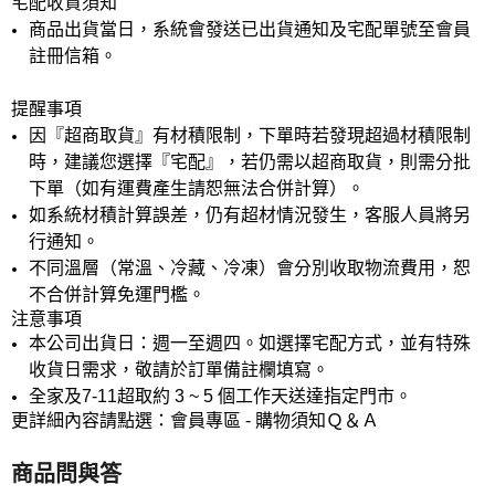
宅配收貨須知
商品出貨當日，系統會發送已出貨通知及宅配單號至會員
註冊信箱。
提醒事項
因『超商取貨』有材積限制，下單時若發現超過材積限制
時，建議您選擇『宅配』，若仍需以超商取貨，則需分批
下單（如有運費產生請恕無法合併計算）。
如系統材積計算誤差，仍有超材情況發生，客服人員將另
行通知。
不同溫層（常溫、冷藏、冷凍）會分別收取物流費用，恕
不合併計算免運門檻。
注意事項
本公司出貨日：週一至週四。如選擇宅配方式，並有特殊
收貨日需求，敬請於訂單備註欄填寫。
全家及7-11超取約 3 ~ 5 個工作天送達指定門市。
更詳細內容請點選：會員專區 - 購物須知Ｑ＆Ａ
商品問與答