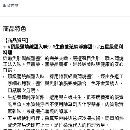
取貨付款
商品特色
【商品資訊】
✨
#頂級蒲燒鹹甜入味
✨
#生態養殖純淨鮮甜
✨
#五星級
便利
料理
鮮嫩魚肚與鹹甜醬汁的完美交織，嚴選虱目魚肚，職人蒲燒
工法入味。無農藥、無藥品養殖，是兼顧美味與健康的安心
首選。
頂級蒲燒鹹甜入味：採用特製經典蒲燒醬汁，經由多道工
序細心烤製，醬汁與魚肚油脂完美融合，色澤金黃誘人，
口感層次分明。
生態養殖純淨鮮甜：選用與白蝦共生、低密度養殖的優質
虱目魚。水質純淨且不使用除草劑與化學藥品，肉質紮實
無雜味，最能襯托蒲燒的醇厚。
五星級便利料理：採真空包裝與急速冷凍技術，簡單加熱
或烤箱烘烤即可上桌，是忙碌現代人的料理救星。