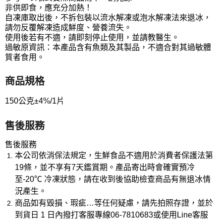
非供即食，應充分加熱！
自凍庫取出後，不拆包裝以流水解凍或泡水解凍法來退冰，
請勿反覆解凍造成鮮度、營養流失。
使用後若有不適，請即刻停止使用，並請教醫生。
過敏原資訊：本產品含有魚類及其製品，不適合對其過敏體
質者食用。
商品規格
150公克±4%/1片
售後服務
售後服務
本公司依消保法規定，生鮮食品不適用於消費者保護法第
19條，並不享有7天鑑賞期。產品寄出時會確實預冷
至-20℃ 冷凍狀態，請在收到後協助檢查商品有無退冰情
況產生。
商品如有毀損、瑕疵…等任何疑慮，請先拍照存證，並於
到貨日 1 日內撥打客服專線06-7810683或使用Line客服