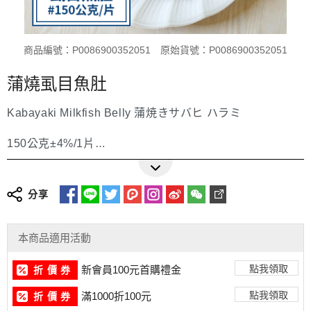
商品編號：P0086900352051
原始貨號：P0086900352051
蒲燒虱目魚肚
Kabayaki Milkfish Belly 蒲焼きサバヒ ハラミ
150公克±4%/1片
更多詳細介紹
Size/Package: 150g / 1 pack
Product Status: Boneless・Skin-on・Pre-cooked・
分享
Frozen
サイズ／梱包：150g / 1パック入
本商品適用活動
製品状態：骨なし・皮付き・調理済み・冷凍
點我領取
新會員100元首購禮金
折 價 券
點我領取
滿1000折100元
折 價 券