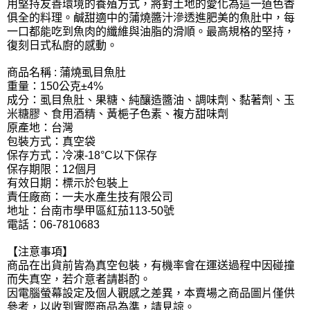
用堅持友善環境的養殖方式，將對土地的愛化為這一道色香
俱全的料理。鹹甜適中的蒲燒醬汁滲透進肥美的魚肚中，每
一口都能吃到魚肉的纖維與油脂的滑順。最高規格的堅持，
復刻日式私廚的感動。
商品名稱 : 蒲燒虱目魚肚
重量：150公克±4%
成分：虱目魚肚、果糖、純釀造醬油、調味劑、黏著劑、玉
米糖膠、食用酒精、黃梔子色素、複方甜味劑
原產地：台灣
包裝方式：真空袋
保存方式：冷凍-18°C以下保存
保存期限：12個月
有效日期：標示於包裝上
責任廠商：一夫水產生技有限公司
地址：台南市學甲區紅茄113-50號
電話：06-7810683
【注意事項】
商品在出貨前皆為真空包裝，有機率會在運送過程中因碰撞
而失真空，若介意者請斟酌。
因電腦螢幕設定及個人觀感之差異，本賣場之商品圖片僅供
參考，以收到實際商品為準，請見諒。