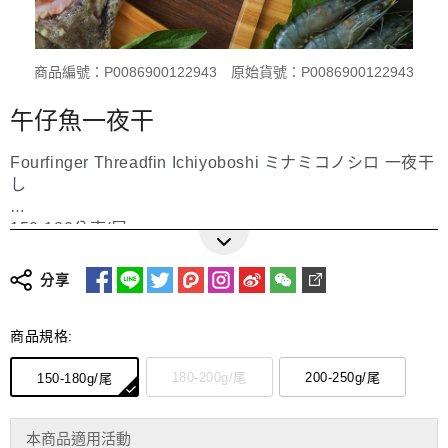
商品編號：P0086900122943
原始貨號：P0086900122943
午仔魚一夜干
Fourfinger Threadfin Ichiyoboshi ミナミコノシロ 一夜干
し
150-180公克/尾
更多詳細介紹
180-200公克/尾
200-250公克/尾
分享
Size/Package: 150-180g / 1 pack
商品規格:
Size/Package: 180-200g / 1 pack
Size/Package: 200-250g / 1 pack
180-200g/尾
200-250g/尾
150-180g/尾
Product Status: Butterflied・Lightly salted・Frozen
サイズ／梱包：150-180g / 1パック入
本商品適用活動