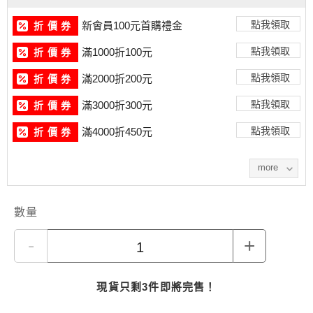
サイズ／梱包：180-200g / 1パック入
サイズ／梱包：200-250g / 1パック入
點我領取
新會員100元首購禮金
折 價 券
製品状態：開き・薄塩・冷凍
點我領取
滿1000折100元
折 價 券
點我領取
滿2000折200元
折 價 券
點我領取
滿3000折300元
折 價 券
點我領取
滿4000折450元
折 價 券
more
數量
-
+
現貨只剩3件即將完售！