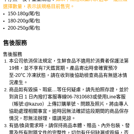
選擇數量，表示該規格目前售完。
150-180g/尾/包
180-200g/尾/包
200-250g/尾/包
售後服務
售後服務
本公司依消保法規定，生鮮食品不適用於消費者保護法第
19條，並不享有7天鑑賞期。產品寄出時會確實預冷
至-20℃ 冷凍狀態，請在收到後協助檢查商品有無退冰情
況產生。
商品如有毀損、瑕疵…等任何疑慮，請先拍照存證，並於
到貨日 1 日內撥打客服專線06-7810683或使用Line客服
（帳號:@kazuo）上傳訂購單號、問題及照片，將由專人
協助處理相關事宜。逾時因無法確認這段期間的商品保存
情況，恕無法辦理，還請見諒。
有退/換貨需求時，請保持商品本體、贈品、內外包裝、發
票及所有附隨文件的完整性，切勿有任何缺漏或毀損，否