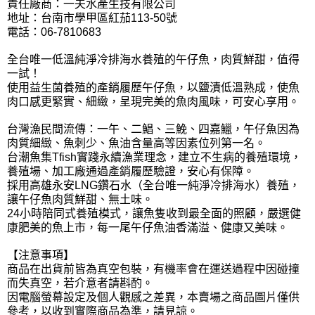
責任廠商：一夫水產生技有限公司
地址：台南市學甲區紅茄113-50號
電話：06-7810683
全台唯一低溫純淨冷排海水養殖的午仔魚，肉質鮮甜，值得
一試！
使用益生菌養殖的產銷履歷午仔魚，以鹽漬低溫熟成，使魚
肉口感更緊實、細緻，呈現完美的魚肉風味，可安心享用。
台灣漁民間流傳：一午、二鯧、三鮸、四嘉鱲，午仔魚因為
肉質細緻、魚刺少、魚油含量高等因素位列第一名。
台潮魚集Tfish實踐永續漁業理念，建立不生病的養殖環境，
養殖場、加工廠通過產銷履歷驗證，安心有保障。
採用高雄永安LNG鑽石水（全台唯一純淨冷排海水）養殖，
讓午仔魚肉質鮮甜、無土味。
24小時陪同式養殖模式，讓魚隻收到最全面的照顧，嚴選健
康肥美的魚上市，每一尾午仔魚油香滿溢、健康又美味。
【注意事項】
商品在出貨前皆為真空包裝，有機率會在運送過程中因碰撞
而失真空，若介意者請斟酌。
因電腦螢幕設定及個人觀感之差異，本賣場之商品圖片僅供
參考，以收到實際商品為準，請見諒。