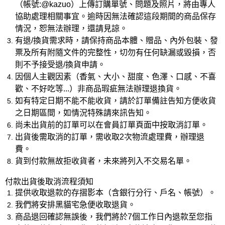
（帳號:@kazuo）上傳訂購單號、問題及照片，將由專人
協助處理相關事宜。逾時因無法確認這段期間的商品保存
情況，恕無法辦理，還請見諒。
有退/換貨需求時，請保持商品本體、贈品、內外包裝、發
票及所有附隨文件的完整性，切勿有任何缺漏或毀損，否
則不予接受退/換貨申請。
因個人主觀因素（香氣、大小、甜度、色澤、口感、不喜
歡、不好吃等...）非商品瑕疵無法辦理退換貨。
如有特定日期不能不能收貨，請於訂單備註告知方便收貨
之日期區間，如情況特殊請來訊告知。
尚未出貨前的訂單可以在會員訂單頁面中按取消訂單。
出貨後需取消的訂單，需收取2次物流處理費，辦理退
費。
貨到付款無故拒收貨者，未來將列入不交易名單。
付款出貨後取消流程須知
提供收取退款的存摺影本（含銀行分行、戶名、帳號）。
我們將安排黑貓宅急便收取退貨。
商品退回確認無誤後，我們將於7個工作日內退款至您指