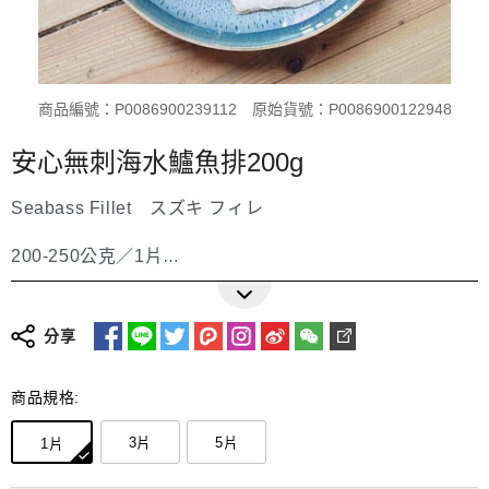
商品編號：P0086900239112
原始貨號：P0086900122948
安心無刺海水鱸魚排200g
Seabass Fillet スズキ フィレ
200-250公克／1片
更多詳細介紹
Size/Package: 200-250g / 1 piece
Product Status: Boneless・Skin-on・Frozen
分享
サイズ／梱包：200-250g / 1枚
商品規格:
製品状態：骨なし・皮付き・冷凍
3片
5片
1片