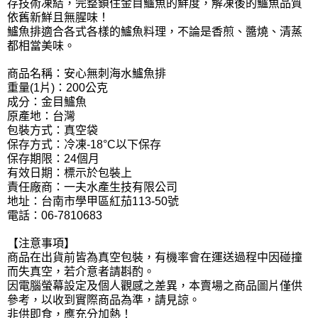
存技術凍結，完整鎖住金目鱸魚的鮮度，解凍後的鱸魚品質
依舊新鮮且無腥味！
鱸魚排適合各式各樣的鱸魚料理，不論是香煎、醬燒、清蒸
都相當美味。
商品名稱：安心無刺海水鱸魚排
重量(1片)：200公克
成分：金目鱸魚
原產地：台灣
包裝方式：真空袋
保存方式：冷凍-18°C以下保存
保存期限：24個月
有效日期：標示於包裝上
責任廠商：一夫水產生技有限公司
地址：台南市學甲區紅茄113-50號
電話：06-7810683
【注意事項】
商品在出貨前皆為真空包裝，有機率會在運送過程中因碰撞
而失真空，若介意者請斟酌。
因電腦螢幕設定及個人觀感之差異，本賣場之商品圖片僅供
參考，以收到實際商品為準，請見諒。
非供即食，應充分加熱！