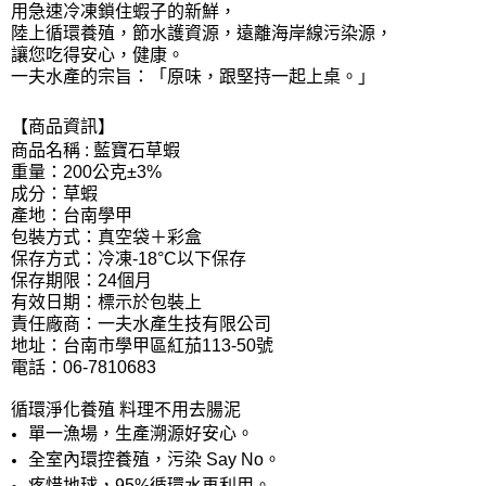
用急速冷凍鎖住蝦子的新鮮，
陸上循環養殖，節水護資源，遠離海岸線污染源，
讓您吃得安心，健康。
一夫水產的宗旨：「原味，跟堅持一起上桌。」
【商品資訊】
商品名稱 : 藍寶石草蝦
重量：200公克±3%
成分：草蝦
產地：台南學甲
包裝方式：真空袋＋彩盒
保存方式：冷凍-18°C以下保存
保存期限：24個月
有效日期：標示於包裝上
責任廠商：一夫水產生技有限公司
地址：台南市學甲區紅茄113-50號
電話：06-7810683
循環淨化養殖 料理不用去腸泥
單一漁場，生產溯源好安心。
全室內環控養殖，污染 Say No。
疼惜地球，95%循環水再利用。