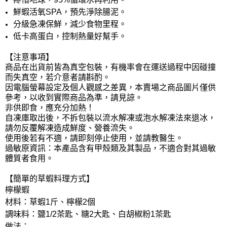
鮮蝦活氧SPA，預先淨除腸泥。
分級急凍保鮮，減少食物里程。
低卡高蛋白，控制熱量好幫手。
【注意事項】
商品在出貨前皆為真空包裝，有機率會在運送過程中因碰撞
而失真空，若介意者請斟酌。
因電腦螢幕設定及個人觀感之差異，本賣場之商品圖片僅供
參考，以收到實際商品為準，請見諒。
非供即食，應充分加熱！
自凍庫取出後，不拆包裝以流水解凍或泡水解凍法來退冰，
請勿反覆解凍造成鮮度、營養流失。
使用後若有不適，請即刻停止使用，並請教醫生。
過敏原資訊：本產品含有甲殼類及其製品，不適合對其過敏
體質者食用。
【簡單的草蝦料理方式】
檸檬蝦
材料：草蝦1斤、檸檬2個
調味料：鹽1/2茶匙、糖2大匙、白胡椒粉1茶匙
做法：