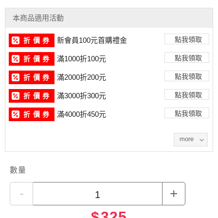
Size/Package: 4XL (200g / 2 pcs) / 1 box
Product Status: Whole round・Flash frozen
本商品適用活動
サイズ／梱包：M（200g / 10-12尾）/ 1箱入
點我領取
新會員100元首購禮金
折 價 券
サイズ／梱包：L（200g / 7-10尾）/ 1箱入
サイズ／梱包：XL（200g / 6-7尾）/ 1箱入
點我領取
滿1000折100元
折 價 券
サイズ／梱包：2XL（200g / 5-6尾）/ 1箱入
サイズ／梱包：3XL（200g / 3-4尾）/ 1箱入
點我領取
滿2000折200元
折 價 券
サイズ／梱包：4XL（200g / 2尾）/ 1箱入
點我領取
滿3000折300元
折 價 券
製品状態：丸ごと・急速冷凍
點我領取
滿4000折450元
折 價 券
more
數量
-
+
$
325