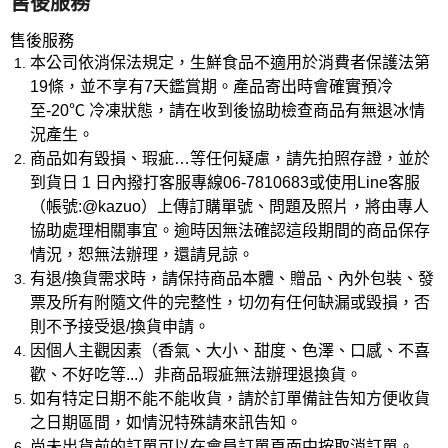
售後服務
售後服務
本公司依消保法規定，生鮮食品不適用於消費者保護法第
19條，並不享有7天鑑賞期。產品寄出時會確實預冷
至-20℃ 冷凍狀態，請在收到後協助檢查商品有無退冰情
況產生。
商品如有毀損、瑕疵…等任何疑慮，請先拍照存證，並於
到貨日 1 日內撥打客服專線06-7810683或使用Line客服
（帳號:@kazuo）上傳訂購單號、問題及照片，將由專人
協助處理相關事宜。逾時因無法確認這段期間的商品保存
情況，恕無法辦理，還請見諒。
有退/換貨需求時，請保持商品本體、贈品、內外包裝、發
票及所有附隨文件的完整性，切勿有任何缺漏或毀損，否
則不予接受退/換貨申請。
因個人主觀因素（香氣、大小、甜度、色澤、口感、不喜
歡、不好吃等...）非商品瑕疵無法辦理退換貨。
如有特定日期不能不能收貨，請於訂單備註告知方便收貨
之日期區間，如情況特殊請來訊告知。
尚未出貨前的訂單可以在會員訂單頁面中按取消訂單。