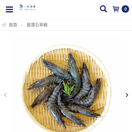
0
首頁
-
藍寶石草蝦