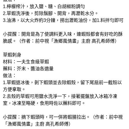
1.檸檬榨汁，放入鹽、糖、白胡椒粉調勻
2.草蝦洗淨後，剪除鬚腳、開背，再瀝乾水分。
3.油沸，以大火炸約3分鐘，撈出瀝乾油份，加1.料拌勻即可
小提醒：開背是為了使調料更入味，連蝦殼都會有好吃的酥
脆感。（作者：前中視「漁鄉風情畫」主廚 高孔希師傅）
草蝦刺身
材料：一夫生食級草蝦
蘸料：芥末、醬油各適量
做法：
1.草蝦退冰後，剝下蝦頭並去除蝦殼，留下尾扇前一截殼以
方便拿取。
2.去殼的草蝦可用鹽水洗淨一下，接著擺盤放入冰箱冷凍
室，冰凍至略硬，食用時佐以蘸料即可。
小提醒：摘下蝦頭時，可一併將蝦腸拉出。（作者：前中視
「漁鄉風情畫」主廚 高孔希師傅）