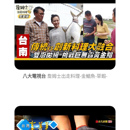
八大電視台
詹姆士出走料理-金鯧魚-草蝦-