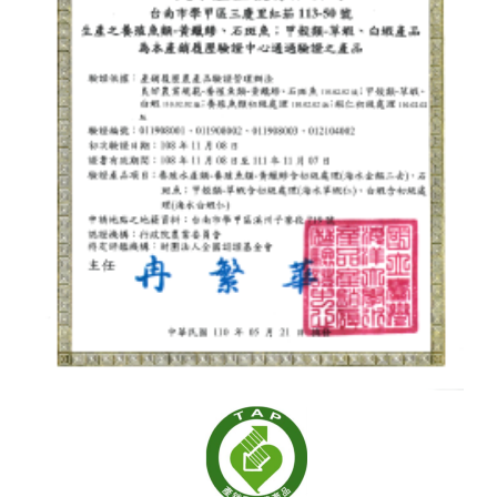
pcs) / 1 box
Size/Package: 2XL (200g / 5-6
サイズ／梱包：150-200g / 1尾
pcs) / 1 box
サイズ／梱包：200-250g / 1尾
Size/Package: 3XL (200g / 3-4
サイズ／梱包：250-300g / 1尾
pcs) / 1 box
サイズ／梱包：300-350g / 1尾
Size/Package: 4XL (200g / 2 pcs)
製品状態：丸ごと・船上凍結・急
/ 1 box
速冷凍
Product Status: Whole round・
Flash frozen
サイズ／梱包：M（200g / 10-12
尾）/ 1箱入
サイズ／梱包：L（200g / 7-10
尾）/ 1箱入
サイズ／梱包：XL（200g / 6-7
尾）/ 1箱入