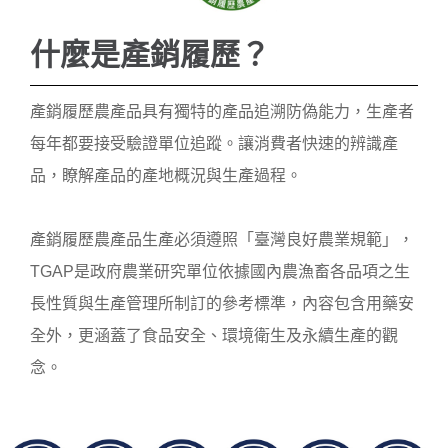
サイズ／梱包：2XL（200g / 5-6
什麼是產銷履歷？
尾）/ 1箱入
サイズ／梱包：3XL（200g / 3-4
尾）/ 1箱入
產銷履歷農產品具有獨特的產品追溯防偽能力，生產者
サイズ／梱包：4XL（200g / 2
每年都要接受驗證單位追蹤。讓消費者快速的辨識產
尾）/ 1箱入
品，瞭解產品的產地概況與生產過程。
製品状態：丸ごと・急速冷凍
產銷履歷農產品生產必須遵照「臺灣良好農業規範」，
TGAP是政府農業研究單位依據國內農漁畜各品項之生
長性質與生產管理所制訂的參考標準，內容包含用藥安
全外，更涵蓋了食品安全、環境衛生及永續生產的觀
念。