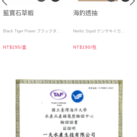
藍寶石草蝦
海釣透抽
Black Tiger Prawn ブラックタイ
Neritic Squid ケンサキイカ
ガー
M／200公克／10-12尾／盒
NT$295/盒
NT$190/包
L／200公克／7-10尾／盒
150-200公克/尾
XL／200公克／6-7尾／盒
200-250公克/尾
2XL／200公克／5-6尾／盒
250-300公克/尾
3XL／200公克／3-4尾／盒
300-350公克/尾
4XL／200公克／2尾／盒
Size/Package: 150-200g / 1 piece
Size/Package: M (200g / 10-12
Size/Package: 200-250g / 1 piece
pcs) / 1 box
Size/Package: 250-300g / 1 piece
Size/Package: L (200g / 7-10 pcs)
Size/Package: 300-350g / 1 piece
/ 1 box
Product Status: Whole round・
Size/Package: XL (200g / 6-7
Seafrozen・Flash frozen