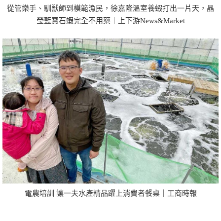
從管樂手、馴獸師到模範漁民，徐嘉隆溫室養蝦打出一片天，晶
瑩藍寶石蝦完全不用藥｜上下游News&Market
電農培訓 讓一夫水產精品躍上消費者餐桌｜工商時報