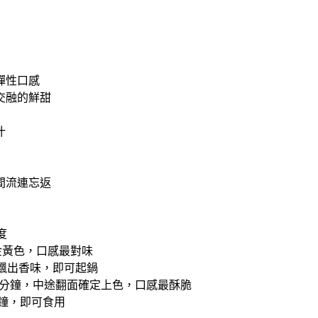
彈性⼝感
交融的鮮甜
汁
間流連忘返
度
金黃色，口感最對味
飄出香味，即可起鍋
0分鐘，中途翻面確定上色，口感最酥脆
分鐘，即可食用