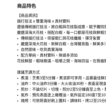
商品特色
【商品資訊】
搥打技法ｘ雙重海味ｘ真材實料
遵循傳統搥打技法，將⽩蝦與花枝製成漿，賦予獨特
嚴選深海⼤花枝，搭配⽩蝦，每⼀⼝都是花枝與鮮蝦
傳統搥打技法，保留蝦仁與花枝纖維，彈牙紮實
嚴選深海⼤花枝、新鮮⽩蝦、台灣豬背脂，鮮美多
⾃然提味，吃到真實海味
配⽅單純，真材實料，無過多添加
花枝鮮甜，蝦味飽滿，咀嚼之間，海味四溢，在唇⿒
建議烹調方式
煮湯：烹煮3至5分鐘，煮滾即可享用，品嘗最佳鮮
油炸：中火油炸3分鐘，大火收油30秒，表面呈現
煎炒：不論切片，切塊，煎炒2至5分鐘直至上色，
氣炸：預先表面塗上橄欖油，氣炸設定180度7至1
燒烤：可依照喜好刷上醬料，調味料，烤12至15