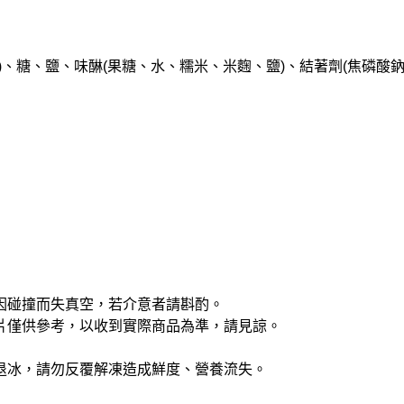
、糖、鹽、味醂(果糖、⽔、糯米、米麴、鹽)、結著劑(焦磷酸
因碰撞而失真空，若介意者請斟酌。
片僅供參考，以收到實際商品為準，請見諒。
退冰，請勿反覆解凍造成鮮度、營養流失。