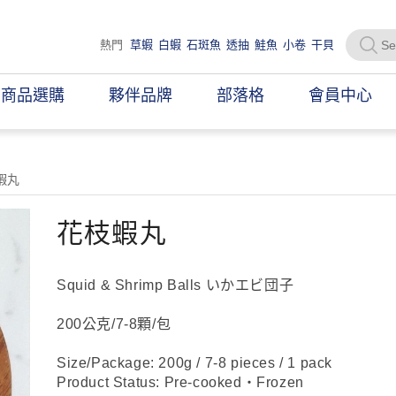
熱門
草蝦
白蝦
石斑魚
透抽
鮭魚
小卷
干貝
商品選購
夥伴品牌
部落格
會員中心
蝦丸
花枝蝦丸
Squid & Shrimp Balls いかエビ団子
200公克/7-8顆/包
Size/Package: 200g / 7-8 pieces / 1 pack
Product Status: Pre-cooked・Frozen