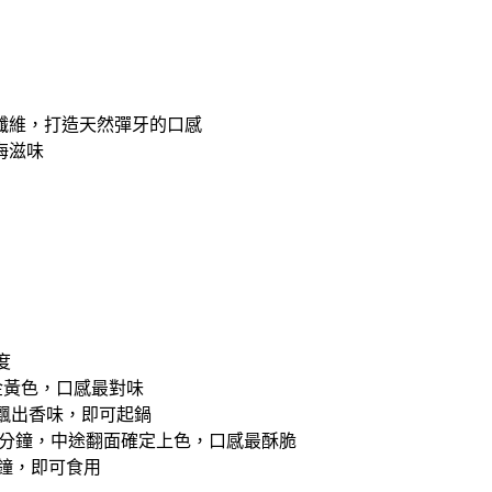
纖維，打造天然彈牙的⼝感
海滋味
度
金黃色，口感最對味
飄出香味，即可起鍋
0分鐘，中途翻面確定上色，口感最酥脆
分鐘，即可食用