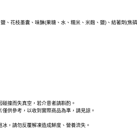
鹽、花枝墨囊、味醂(果糖、水、糯米、米麴、鹽)、結著劑(焦
因碰撞而失真空，若介意者請斟酌。
片僅供參考，以收到實際商品為準，請見諒。
退冰，請勿反覆解凍造成鮮度、營養流失。