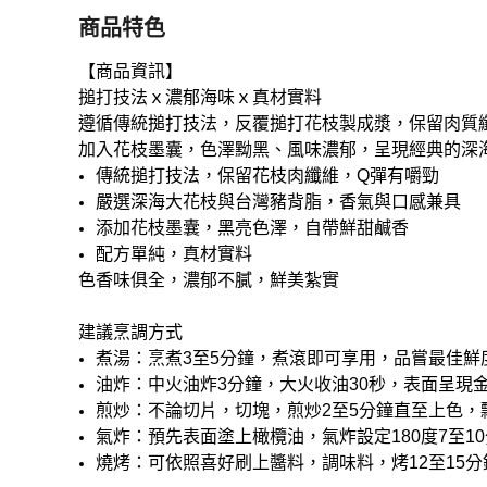
商品特色
【商品資訊】
搥打技法ｘ濃郁海味ｘ真材實料
遵循傳統搥打技法，反覆搥打花枝製成漿，保留⾁質
加入花枝墨囊，⾊澤黝⿊、風味濃郁，呈現經典的深
傳統搥打技法，保留花枝⾁纖維，Q彈有嚼勁
嚴選深海⼤花枝與台灣豬背脂，香氣與⼝感兼具
添加花枝墨囊，⿊亮⾊澤，⾃帶鮮甜鹹香
配⽅單純，真材實料
⾊香味俱全，濃郁不膩，鮮美紮實
建議烹調方式
煮湯：烹煮3至5分鐘，煮滾即可享用，品嘗最佳鮮
油炸：中火油炸3分鐘，大火收油30秒，表面呈現
煎炒：不論切片，切塊，煎炒2至5分鐘直至上色，
氣炸：預先表面塗上橄欖油，氣炸設定180度7至1
燒烤：可依照喜好刷上醬料，調味料，烤12至15