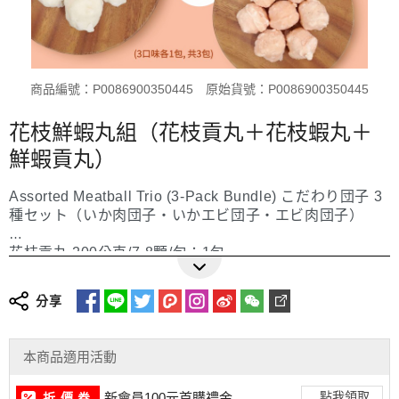
商品編號：P0086900350445
原始貨號：P0086900350445
花枝鮮蝦丸組（花枝貢丸＋花枝蝦丸＋
鮮蝦貢丸）
Assorted Meatball Trio (3-Pack Bundle) こだわり団子 3
種セット（いか肉団子・いかエビ団子・エビ肉団子）
花枝貢丸 200公克/7-8顆/包：1包
更多詳細介紹
花枝蝦丸 200公克/7-8顆/包：1包
鮮蝦貢丸 200公克/7-8顆/包：1包
分享
Size/Package: Squid Pork Meatballs (200g / 7-8 pieces)
x 1 pack
本商品適用活動
Size/Package: Squid & Shrimp Balls (200g / 7-8 pieces)
x 1 pack
點我領取
新會員100元首購禮金
折 價 券