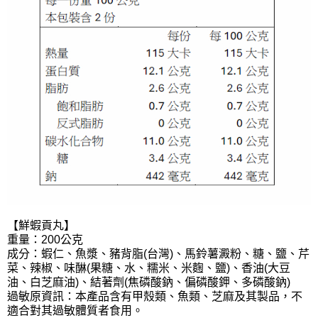
【鮮蝦貢丸】
重量：200公克
成分：蝦仁、魚漿、豬背脂(台灣)、馬鈴薯澱粉、糖、鹽、芹
菜、辣椒、味醂(果糖、水、糯米、米麴、鹽)、香油(大豆
油、白芝麻油)、結著劑(焦磷酸鈉、偏磷酸鉀、多磷酸鈉)
過敏原資訊：本產品含有甲殼類、⿂類、芝⿇及其製品，不
適合對其過敏體質者食用。