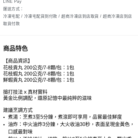
LINE Pay
運送方式：
冷凍宅配 / 冷凍宅配貨到付款 / 超商冷凍店到店取貨 / 超商冷凍店到店
取貨付款
商品特色
【商品資訊】
花枝貢丸 200公克/7-8顆/包：1包
花枝蝦丸 200公克/7-8顆/包：1包
鮮蝦貢丸 200公克/7-8顆/包：1包
搥打技法ｘ真材實料
黃⾦比例調配，還原記憶中最純粹的滋味
建議烹調方式
煮湯：烹煮3至5分鐘，煮滾即可享用，品嘗最佳鮮度
油炸：中火油炸3分鐘，大火收油30秒，表面呈現金黃色，
口感最對味