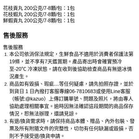
花枝貢丸 200公克/7-8顆/包：1包
花枝蝦丸 200公克/7-8顆/包：1包
鮮蝦貢丸 200公克/7-8顆/包：1包
售後服務
​​​​售後服務
本公司依消保法規定，生鮮食品不適用於消費者保護法第
19條，並不享有7天鑑賞期。產品寄出時會確實預冷
至-20℃ 冷凍狀態，請在收到後協助檢查商品有無退冰情
況產生。
商品如有毀損、瑕疵…等任何疑慮，請先拍照存證，並於
到貨日 1 日內撥打客服專線06-7810683或使用Line客服
（帳號:@kazuo）上傳訂購單號、問題及照片，將由專人
協助處理相關事宜。逾時因無法確認這段期間的商品保存
情況，恕無法辦理，還請見諒。
有退/換貨需求時，請保持商品本體、贈品、內外包裝、發
票及所有附隨文件的完整性，切勿有任何缺漏或毀損，否
則不予接受退/換貨申請。