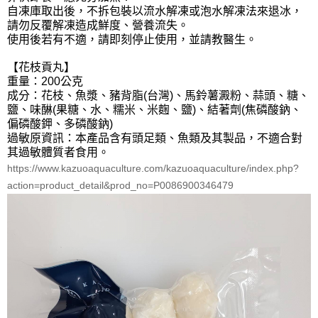
自凍庫取出後，不拆包裝以流水解凍或泡水解凍法來退冰，
請勿反覆解凍造成鮮度、營養流失。
使用後若有不適，請即刻停止使用，並請教醫生。
【花枝貢丸】
重量：200公克
成分：花枝、魚漿、豬背脂(台灣)、馬鈴薯澱粉、蒜頭、糖、
鹽、味醂(果糖、水、糯米、米麴、鹽)、結著劑(焦磷酸鈉、
偏磷酸鉀、多磷酸鈉)
過敏原資訊：本產品含有頭足類、魚類及其製品，不適合對
其過敏體質者食用。
https://www.kazuoaquaculture.com/kazuoaquaculture/index.php?
action=product_detail&prod_no=P0086900346479