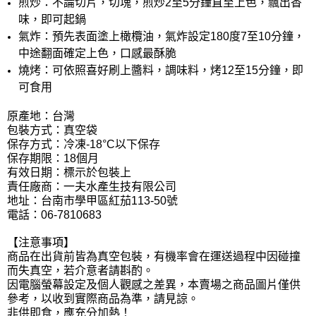
煎炒：不論切片，切塊，煎炒2至5分鐘直至上色，飄出香
味，即可起鍋
氣炸：預先表面塗上橄欖油，氣炸設定180度7至10分鐘，
中途翻面確定上色，口感最酥脆
燒烤：可依照喜好刷上醬料，調味料，烤12至15分鐘，即
可食用
原產地：台灣
包裝方式：真空袋
保存方式：冷凍-18°C以下保存
保存期限：18個月
有效日期：標示於包裝上
責任廠商：一夫水產生技有限公司
地址：台南市學甲區紅茄113-50號
電話：06-7810683
【注意事項】
商品在出貨前皆為真空包裝，有機率會在運送過程中因碰撞
而失真空，若介意者請斟酌。
因電腦螢幕設定及個人觀感之差異，本賣場之商品圖片僅供
參考，以收到實際商品為準，請見諒。
非供即食，應充分加熱！