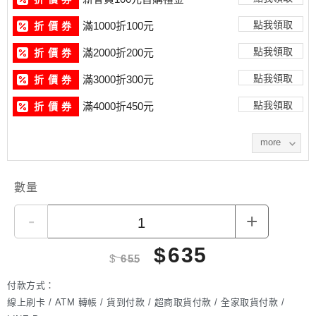
Size/Package: Shrimp Pork Meatballs (200g / 7-8
pieces) x 1 pack
點我領取
滿1000折100元
折 價 券
Product Status: Pre-cooked・Frozen
點我領取
滿2000折200元
折 價 券
サイズ／梱包：いか肉団子（200g / 7-8個）x 1パック
サイズ／梱包：いかエビ団子（200g / 7-8個）x 1パック
點我領取
滿3000折300元
折 價 券
サイズ／梱包：エビ肉団子（200g / 7-8個）x 1パック
點我領取
製品状態：調理済み・冷凍
滿4000折450元
折 價 券
more
數量
-
+
$
635
$
655
付款方式：
線上刷卡 / ATM 轉帳 / 貨到付款 / 超商取貨付款 / 全家取貨付款 /