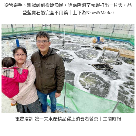
從管樂手、馴獸師到模範漁民，徐嘉隆溫室養蝦打出一片天，晶
瑩藍寶石蝦完全不用藥｜上下游News&Market
電農培訓 讓一夫水產精品躍上消費者餐桌｜工商時報