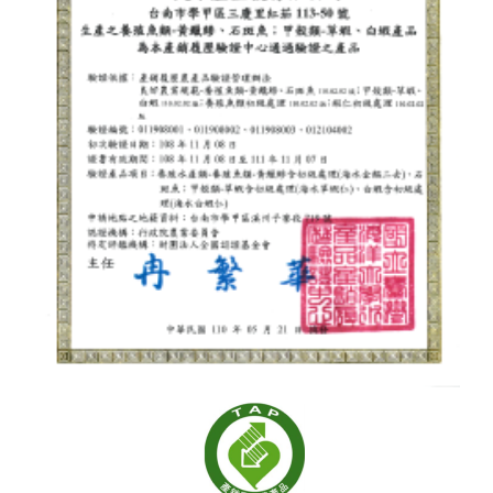
pcs) / 1 box
Size/Package: 2XL (200g / 5-6
サイズ／梱包：150-200g / 1尾
pcs) / 1 box
サイズ／梱包：200-250g / 1尾
Size/Package: 3XL (200g / 3-4
サイズ／梱包：250-300g / 1尾
pcs) / 1 box
サイズ／梱包：300-350g / 1尾
Size/Package: 4XL (200g / 2 pcs)
製品状態：丸ごと・船上凍結・急
/ 1 box
速冷凍
Product Status: Whole round・
Flash frozen
サイズ／梱包：M（200g / 10-12
尾）/ 1箱入
サイズ／梱包：L（200g / 7-10
尾）/ 1箱入
サイズ／梱包：XL（200g / 6-7
尾）/ 1箱入