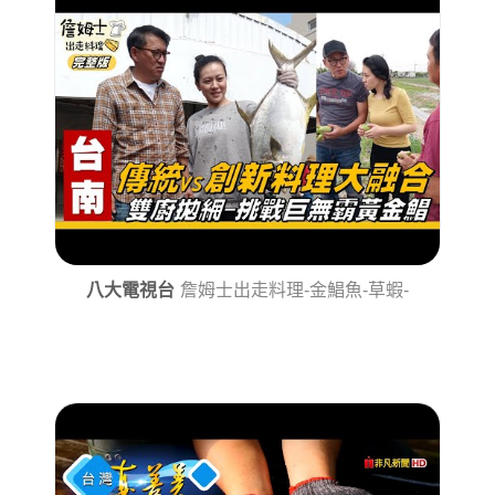
八大電視台
詹姆士出走料理-金鯧魚-草蝦-