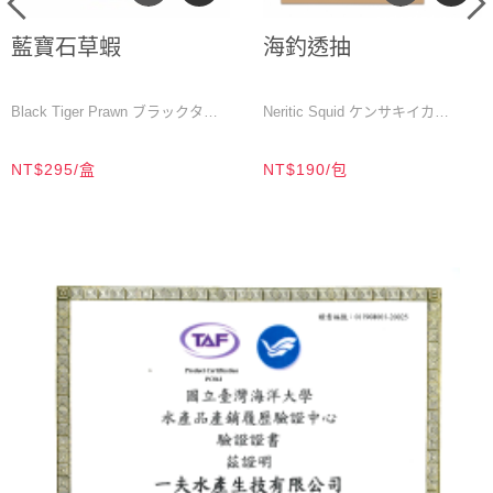
藍寶石草蝦
海釣透抽
Black Tiger Prawn ブラックタイ
Neritic Squid ケンサキイカ
ガー
M／200公克／10-12尾／盒
NT$295/盒
NT$190/包
L／200公克／7-10尾／盒
150-200公克/尾
XL／200公克／6-7尾／盒
200-250公克/尾
2XL／200公克／5-6尾／盒
250-300公克/尾
3XL／200公克／3-4尾／盒
300-350公克/尾
4XL／200公克／2尾／盒
Size/Package: 150-200g / 1 piece
Size/Package: M (200g / 10-12
Size/Package: 200-250g / 1 piece
pcs) / 1 box
Size/Package: 250-300g / 1 piece
Size/Package: L (200g / 7-10 pcs)
Size/Package: 300-350g / 1 piece
/ 1 box
Product Status: Whole round・
Size/Package: XL (200g / 6-7
Seafrozen・Flash frozen