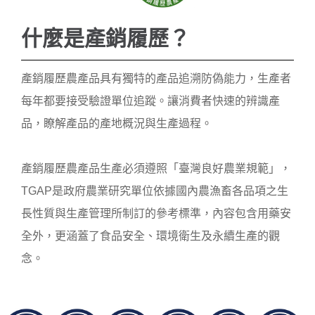
サイズ／梱包：2XL（200g / 5-6
什麼是產銷履歷？
尾）/ 1箱入
サイズ／梱包：3XL（200g / 3-4
尾）/ 1箱入
產銷履歷農產品具有獨特的產品追溯防偽能力，生產者
サイズ／梱包：4XL（200g / 2
每年都要接受驗證單位追蹤。讓消費者快速的辨識產
尾）/ 1箱入
品，瞭解產品的產地概況與生產過程。
製品状態：丸ごと・急速冷凍
產銷履歷農產品生產必須遵照「臺灣良好農業規範」，
TGAP是政府農業研究單位依據國內農漁畜各品項之生
長性質與生產管理所制訂的參考標準，內容包含用藥安
全外，更涵蓋了食品安全、環境衛生及永續生產的觀
念。